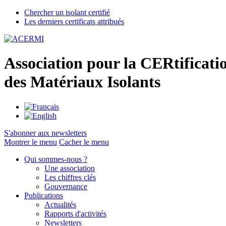
Chercher un isolant certifié
Les derniers certificats attribués
A
ssociation pour la
CER
tificati
des
M
atériaux
I
solants
S'abonner aux newsletters
Montrer le menu
Cacher le menu
Qui sommes-nous ?
Une association
Les chiffres clés
Gouvernance
Publications
Actualités
Rapports d'activités
Newsletters