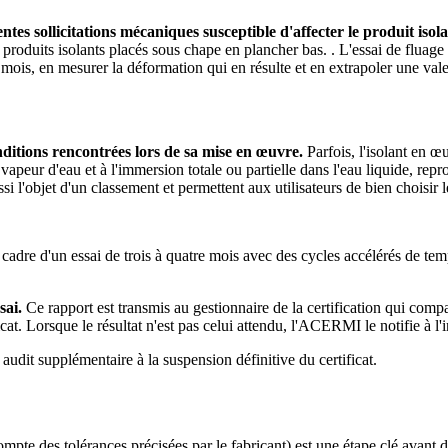
entes sollicitations mécaniques susceptible d'affecter le produit iso
es produits isolants placés sous chape en plancher bas. . L'essai de fluag
 mois, en mesurer la déformation qui en résulte et en extrapoler une val
onditions rencontrées lors de sa mise en œuvre.
Parfois, l'isolant en œ
 vapeur d'eau et à l'immersion totale ou partielle dans l'eau liquide, rep
i l'objet d'un classement et permettent aux utilisateurs de bien choisir l
cadre d'un essai de trois à quatre mois avec des cycles accélérés de tem
sai.
Ce rapport est transmis au gestionnaire de la certification qui compa
at. Lorsque le résultat n'est pas celui attendu, l'ACERMI le notifie à l'i
dit supplémentaire à la suspension définitive du certificat.
mpte des tolérances précisées par le fabricant) est une étape clé avant d'