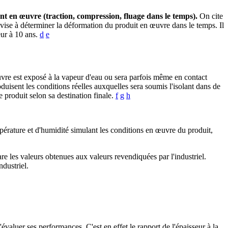
lant en œuvre (traction, compression, fluage dans le temps).
On cite
e vise à déterminer la déformation du produit en œuvre dans le temps. Il
eur à 10 ans.
d
e
uvre est exposé à la vapeur d'eau ou sera parfois même en contact
roduisent les conditions réelles auxquelles sera soumis l'isolant dans de
e produit selon sa destination finale.
f
g
h
pérature et d'humidité simulant les conditions en œuvre du produit,
re les valeurs obtenues aux valeurs revendiquées par l'industriel.
ndustriel.
évaluer ses performances. C'est en effet le rapport de l'épaisseur à la