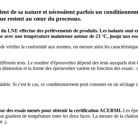
ent de sa nature et nécessitent parfois un conditionneme
que restent au cœur du processus.
 du LNE effectue des prélèvements de produits. Les isolants sont e
ur avec une température maintenue autour de 23 °C, jusqu'aux essa
de vérifier la conformité aux normes, on mesure ainsi les caractéristiq
différents tests. Le nombre d'éprouvettes dépend des tests auxquels doit 
La dimension et la forme des éprouvettes varient en fonction des essais : 
able. Si c'est le cas, ce conditionnement peut consister en un séchage 
œur des essais menés pour obtenir la certification ACERMI.
Les épro
un gradient de température entre les deux faces. La mesure de la chaleur 
nt.
c