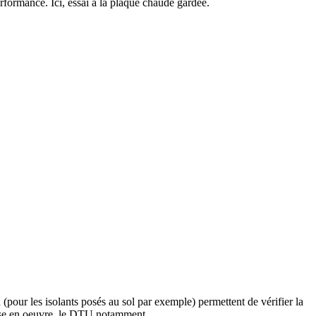
rformance. Ici, essai à la plaque chaude gardée.
 (pour les isolants posés au sol par exemple) permettent de vérifier la
mise en oeuvre, le DTU notamment.