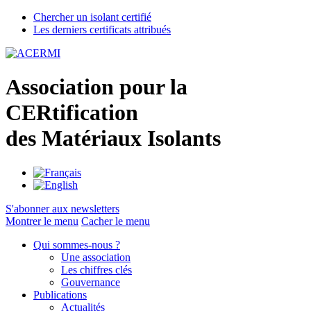
Chercher un isolant certifié
Les derniers certificats attribués
A
ssociation pour la
CER
tification
des
M
atériaux
I
solants
S'abonner aux newsletters
Montrer le menu
Cacher le menu
Qui sommes-nous ?
Une association
Les chiffres clés
Gouvernance
Publications
Actualités