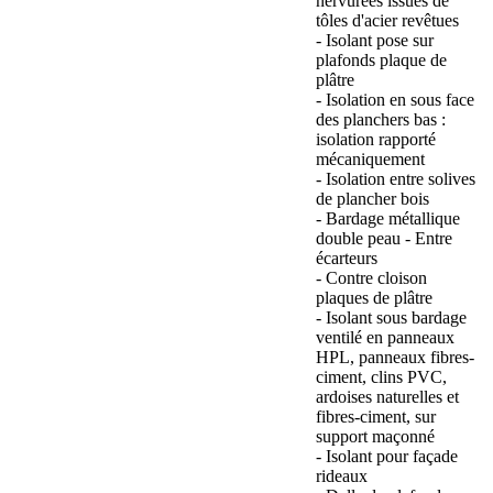
nervurées issues de
tôles d'acier revêtues
- Isolant pose sur
plafonds plaque de
plâtre
- Isolation en sous face
des planchers bas :
isolation rapporté
mécaniquement
- Isolation entre solives
de plancher bois
- Bardage métallique
double peau - Entre
écarteurs
- Contre cloison
plaques de plâtre
- Isolant sous bardage
ventilé en panneaux
HPL, panneaux fibres-
ciment, clins PVC,
ardoises naturelles et
fibres-ciment, sur
support maçonné
- Isolant pour façade
rideaux