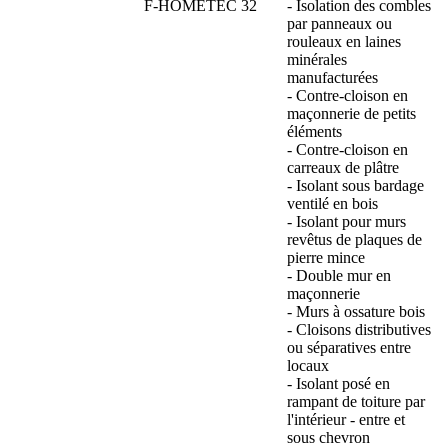
F-HOMETEC 32
- Isolation des combles
par panneaux ou
rouleaux en laines
minérales
manufacturées
- Contre-cloison en
maçonnerie de petits
éléments
- Contre-cloison en
carreaux de plâtre
- Isolant sous bardage
ventilé en bois
- Isolant pour murs
revêtus de plaques de
pierre mince
- Double mur en
maçonnerie
- Murs à ossature bois
- Cloisons distributives
ou séparatives entre
locaux
- Isolant posé en
rampant de toiture par
l'intérieur - entre et
sous chevron