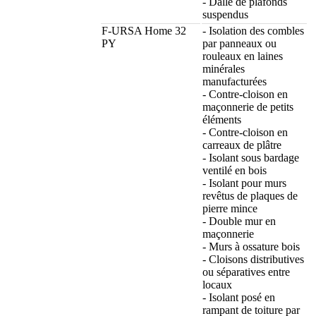
- Dalle de plafonds
suspendus
F-URSA Home 32
- Isolation des combles
PY
par panneaux ou
rouleaux en laines
minérales
manufacturées
- Contre-cloison en
maçonnerie de petits
éléments
- Contre-cloison en
carreaux de plâtre
- Isolant sous bardage
ventilé en bois
- Isolant pour murs
revêtus de plaques de
pierre mince
- Double mur en
maçonnerie
- Murs à ossature bois
- Cloisons distributives
ou séparatives entre
locaux
- Isolant posé en
rampant de toiture par