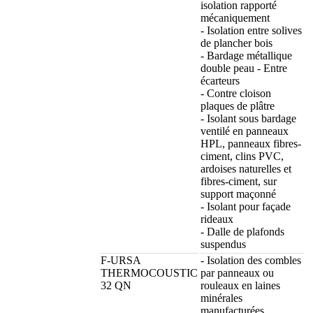
isolation rapporté
mécaniquement
- Isolation entre solives
de plancher bois
- Bardage métallique
double peau - Entre
écarteurs
- Contre cloison
plaques de plâtre
- Isolant sous bardage
ventilé en panneaux
HPL, panneaux fibres-
ciment, clins PVC,
ardoises naturelles et
fibres-ciment, sur
support maçonné
- Isolant pour façade
rideaux
- Dalle de plafonds
suspendus
F-URSA
- Isolation des combles
THERMOCOUSTIC
par panneaux ou
32 QN
rouleaux en laines
minérales
manufacturées