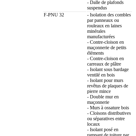
- Dalle de plafonds
suspendus
F-PNU 32
- Isolation des combles
par panneaux ou
rouleaux en laines
minérales
manufacturées
- Contre-cloison en
maçonnerie de petits
éléments
- Contre-cloison en
carreaux de plâtre
- Isolant sous bardage
ventilé en bois
- Isolant pour murs
revêtus de plaques de
pierre mince
- Double mur en
maçonnerie
- Murs à ossature bois
- Cloisons distributives
ou séparatives entre
locaux
- Isolant posé en
rampant de toiture par