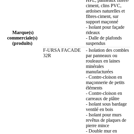
HPL, panneaux fibres-
ciment, clins PVC,
ardoises naturelles et
fibres-ciment, sur
support maçonné
- Isolant pour façade
Marque(s)
rideaux
commerciale(s)
- Dalle de plafonds
(produits)
suspendus
F-URSA FACADE
- Isolation des combles
32R
par panneaux ou
rouleaux en laines
minérales
manufacturées
- Contre-cloison en
maçonnerie de petits
éléments
- Contre-cloison en
carreaux de plâtre
- Isolant sous bardage
ventilé en bois
- Isolant pour murs
revêtus de plaques de
pierre mince
- Double mur en