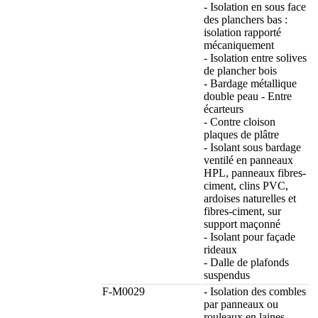
- Isolation en sous face
des planchers bas :
isolation rapporté
mécaniquement
- Isolation entre solives
de plancher bois
- Bardage métallique
double peau - Entre
écarteurs
- Contre cloison
plaques de plâtre
- Isolant sous bardage
ventilé en panneaux
HPL, panneaux fibres-
ciment, clins PVC,
ardoises naturelles et
fibres-ciment, sur
support maçonné
- Isolant pour façade
rideaux
- Dalle de plafonds
suspendus
F-M0029
- Isolation des combles
par panneaux ou
rouleaux en laines