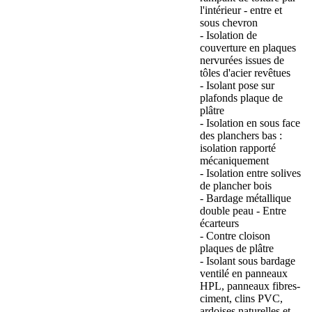
l'intérieur - entre et
sous chevron
- Isolation de
couverture en plaques
nervurées issues de
tôles d'acier revêtues
- Isolant pose sur
plafonds plaque de
plâtre
- Isolation en sous face
des planchers bas :
isolation rapporté
mécaniquement
- Isolation entre solives
de plancher bois
- Bardage métallique
double peau - Entre
écarteurs
- Contre cloison
plaques de plâtre
- Isolant sous bardage
ventilé en panneaux
HPL, panneaux fibres-
ciment, clins PVC,
ardoises naturelles et