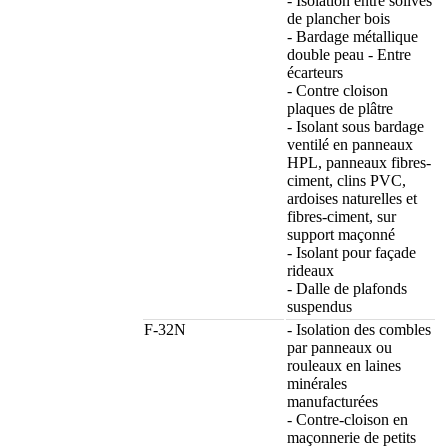
- Isolation entre solives
de plancher bois
- Bardage métallique
double peau - Entre
écarteurs
- Contre cloison
plaques de plâtre
- Isolant sous bardage
ventilé en panneaux
HPL, panneaux fibres-
ciment, clins PVC,
ardoises naturelles et
fibres-ciment, sur
support maçonné
- Isolant pour façade
rideaux
- Dalle de plafonds
suspendus
F-32N
- Isolation des combles
par panneaux ou
rouleaux en laines
minérales
manufacturées
- Contre-cloison en
maçonnerie de petits