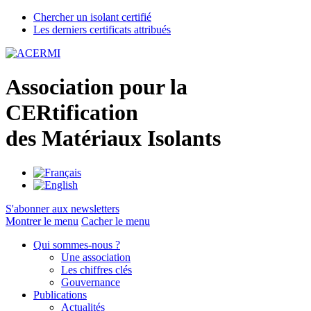
Chercher un isolant certifié
Les derniers certificats attribués
A
ssociation pour la
CER
tification
des
M
atériaux
I
solants
S'abonner aux newsletters
Montrer le menu
Cacher le menu
Qui sommes-nous ?
Une association
Les chiffres clés
Gouvernance
Publications
Actualités