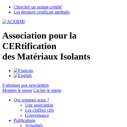
Chercher un isolant certifié
Les derniers certificats attribués
A
ssociation pour la
CER
tification
des
M
atériaux
I
solants
S'abonner aux newsletters
Montrer le menu
Cacher le menu
Qui sommes-nous ?
Une association
Les chiffres clés
Gouvernance
Publications
Actualités