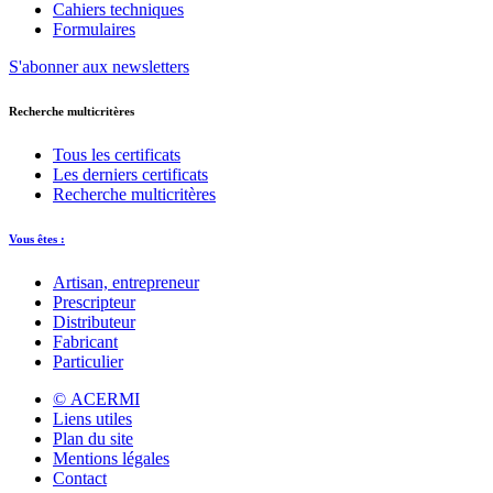
Cahiers techniques
Formulaires
S'abonner aux newsletters
Recherche multicritères
Tous les certificats
Les derniers certificats
Recherche multicritères
Vous êtes :
Artisan, entrepreneur
Prescripteur
Distributeur
Fabricant
Particulier
© ACERMI
Liens utiles
Plan du site
Mentions légales
Contact