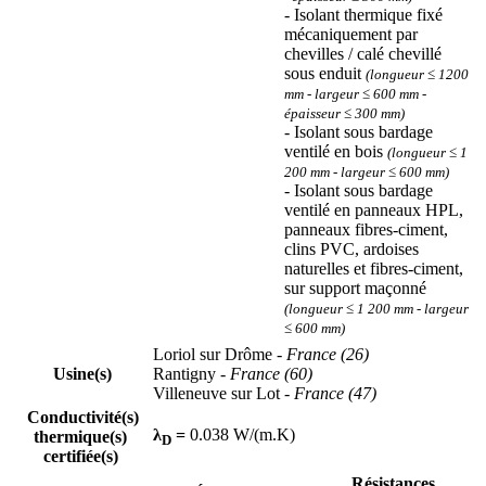
- Isolant thermique fixé
mécaniquement par
chevilles / calé chevillé
sous enduit
(longueur ≤ 1200
mm - largeur ≤ 600 mm -
épaisseur ≤ 300 mm)
- Isolant sous bardage
ventilé en bois
(longueur ≤ 1
200 mm - largeur ≤ 600 mm)
- Isolant sous bardage
ventilé en panneaux HPL,
panneaux fibres-ciment,
clins PVC, ardoises
naturelles et fibres-ciment,
sur support maçonné
(longueur ≤ 1 200 mm - largeur
≤ 600 mm)
Loriol sur Drôme
- France (26)
Usine(s)
Rantigny
- France (60)
Villeneuve sur Lot
- France (47)
Conductivité(s)
λ
=
0.038 W/(m.K)
thermique(s)
D
certifiée(s)
Résistances