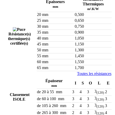
Épaisseurs
Thermiques
mm
m².K/W
20 mm
0,500
25 mm
0,650
30 mm
0,750
35 mm
0,900
Résistance(s)
40 mm
1,050
thermique(s)
certifiée(s)
45 mm
1,150
50 mm
1,300
55 mm
1,450
60 mm
1,550
65 mm
1,700
Toutes les résistances
Épaisseur
I
S
O
L
E
mm
3
de 20 à 55 mm
3
4
3
2
(120)
Classement
3
de 60 à 100 mm
3
4
3
3
ISOLE
(120)
3
de 105 à 260 mm
2
4
3
3
(120)
3
de 265 à 300 mm
2
4
3
4
(120)