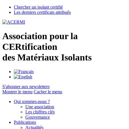
Chercher un isolant certifié
Les derniers certificats attribués
A
ssociation pour la
CER
tification
des
M
atériaux
I
solants
S'abonner aux newsletters
Montrer le menu
Cacher le menu
Qui sommes-nous ?
Une association
Les chiffres clés
Gouvernance
Publications
Actualités