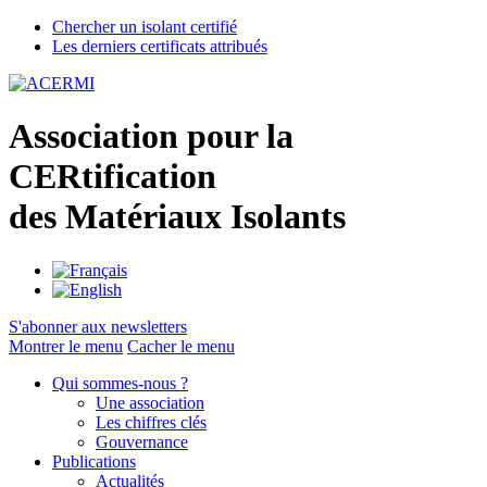
Chercher un isolant certifié
Les derniers certificats attribués
A
ssociation pour la
CER
tification
des
M
atériaux
I
solants
S'abonner aux newsletters
Montrer le menu
Cacher le menu
Qui sommes-nous ?
Une association
Les chiffres clés
Gouvernance
Publications
Actualités