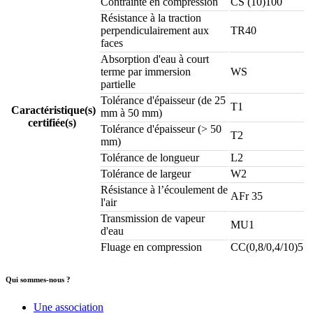
Contrainte en compression
CS (10)100
Résistance à la traction
perpendiculairement aux
TR40
faces
Absorption d'eau à court
terme par immersion
WS
partielle
Tolérance d'épaisseur (de 25
T1
Caractéristique(s)
mm à 50 mm)
certifiée(s)
Tolérance d'épaisseur (> 50
T2
mm)
Tolérance de longueur
L2
Tolérance de largeur
W2
Résistance à l’écoulement de
AFr 35
l'air
Transmission de vapeur
MU1
d'eau
Fluage en compression
CC(0,8/0,4/10)5
Qui sommes-nous ?
Une association