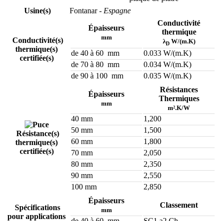
Usine(s)
Fontanar
- Espagne
Conductivité
Épaisseurs
thermique
mm
Conductivité(s)
λ
W/(m.K)
D
thermique(s)
de 40 à 60 mm
0.033 W/(m.K)
certifiée(s)
de 70 à 80 mm
0.034 W/(m.K)
de 90 à 100 mm
0.035 W/(m.K)
Résistances
Épaisseurs
Thermiques
mm
m².K/W
40 mm
1,200
50 mm
1,500
Résistance(s)
60 mm
1,800
thermique(s)
certifiée(s)
70 mm
2,050
80 mm
2,350
90 mm
2,550
100 mm
2,850
Épaisseurs
Classement
Spécifications
mm
pour applications
de 40 à 60 mm
SC1 a2 Ch