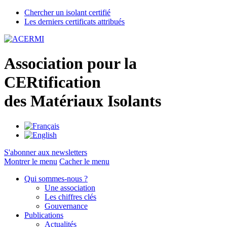
Chercher un isolant certifié
Les derniers certificats attribués
A
ssociation pour la
CER
tification
des
M
atériaux
I
solants
S'abonner aux newsletters
Montrer le menu
Cacher le menu
Qui sommes-nous ?
Une association
Les chiffres clés
Gouvernance
Publications
Actualités