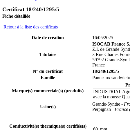
Certificat 18/240/1295/5
Fiche détaillée
Retour à la liste des certificats
Date de création
16/05/2025
ISOCAB France 
Z.I. de Grande Synt
Titulaire
3 Rue Charles Fouri
59792 Grande-Synt
France
N° du certificat
18/240/1295/5
Famille
Panneaux sandwiches
Pr
Marque(s) commerciale(s) (produits)
INDUSTRIAL Agro-
avec la mousse Q
Grande-Synthe
- Fr
Usine(s)
Perpignan
- France 
Conductivité(s) thermique(s) certifiée(s)
60 mm