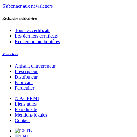
S'abonner aux newsletters
Recherche multicritères
Tous les certificats
Les derniers certificats
Recherche multicritères
Vous êtes :
Artisan, entrepreneur
Prescripteur
Distributeur
Fabricant
Particulier
© ACERMI
Liens utiles
Plan du site
Mentions légales
Contact