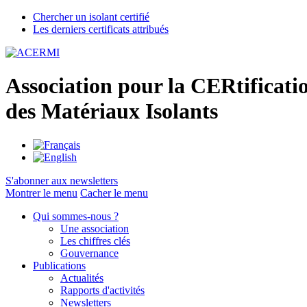
Chercher un isolant certifié
Les derniers certificats attribués
A
ssociation pour la
CER
tificati
des
M
atériaux
I
solants
S'abonner aux newsletters
Montrer le menu
Cacher le menu
Qui sommes-nous ?
Une association
Les chiffres clés
Gouvernance
Publications
Actualités
Rapports d'activités
Newsletters