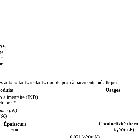
SAS
he
er
he
 autoportants, isolants, double peau à parements métalliques
oduits
Usages
alimentaire (IND)
uadCore™
ance (59)
(66)
Conductivité ther
Épaisseurs
λ
W/(m.K)
mm
D
0.021 W/(m.K)