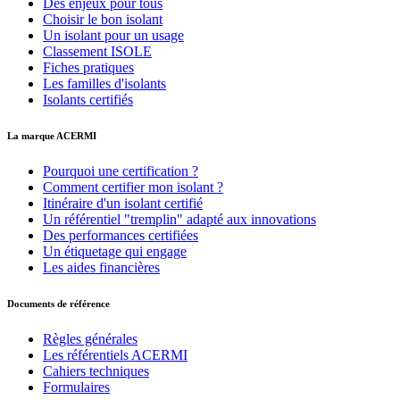
Des enjeux pour tous
Choisir le bon isolant
Un isolant pour un usage
Classement ISOLE
Fiches pratiques
Les familles d'isolants
Isolants certifiés
La marque ACERMI
Pourquoi une certification ?
Comment certifier mon isolant ?
Itinéraire d'un isolant certifié
Un référentiel "tremplin" adapté aux innovations
Des performances certifiées
Un étiquetage qui engage
Les aides financières
Documents de référence
Règles générales
Les référentiels ACERMI
Cahiers techniques
Formulaires