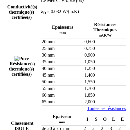
Le Meux
- France (60)
Conductivité(s)
λ
=
0.032 W/(m.K)
thermique(s)
D
certifiée(s)
Résistances
Épaisseurs
Thermiques
mm
m².K/W
20 mm
0,600
25 mm
0,750
30 mm
0,900
35 mm
1,050
Résistance(s)
40 mm
1,250
thermique(s)
certifiée(s)
45 mm
1,400
50 mm
1,550
55 mm
1,700
60 mm
1,850
65 mm
2,000
Toutes les résistances
Épaisseur
I
S
O
L
E
mm
Classement
ISOLE
de 20 à 75 mm
2
2
2
3
2