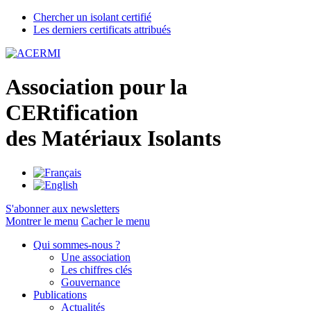
Chercher un isolant certifié
Les derniers certificats attribués
A
ssociation pour la
CER
tification
des
M
atériaux
I
solants
S'abonner aux newsletters
Montrer le menu
Cacher le menu
Qui sommes-nous ?
Une association
Les chiffres clés
Gouvernance
Publications
Actualités