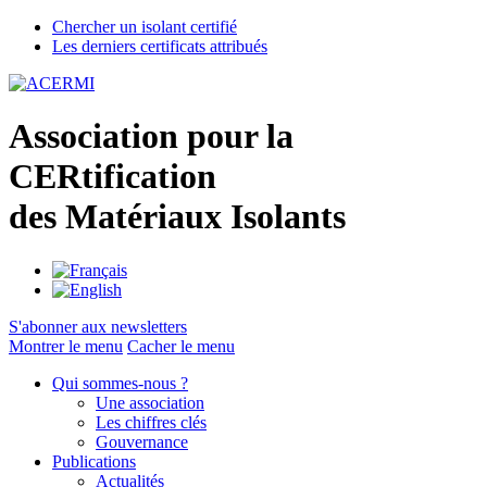
Chercher un isolant certifié
Les derniers certificats attribués
A
ssociation pour la
CER
tification
des
M
atériaux
I
solants
S'abonner aux newsletters
Montrer le menu
Cacher le menu
Qui sommes-nous ?
Une association
Les chiffres clés
Gouvernance
Publications
Actualités