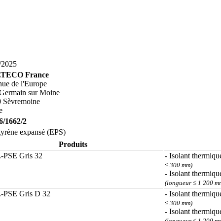
/2025
TECO France
nue de l'Europe
 Germain sur Moine
 Sèvremoine
e
6/1662/2
tyrène expansé (EPS)
Produits
-PSE Gris 32
- Isolant thermiqu
≤ 300 mm)
- Isolant thermiqu
(longueur ≤ 1 200 m
-PSE Gris D 32
- Isolant thermiqu
≤ 300 mm)
- Isolant thermiqu
(longueur ≤ 1 200 m