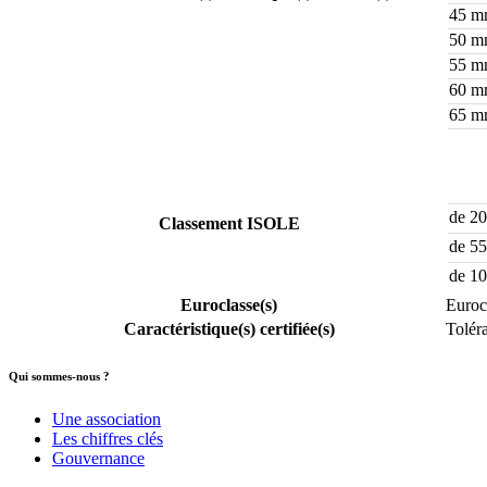
45 
50 
55 
60 
65 
de 2
Classement ISOLE
de 5
de 1
Euroclasse(s)
Euroc
Caractéristique(s) certifiée(s)
Tolér
Qui sommes-nous ?
Une association
Les chiffres clés
Gouvernance