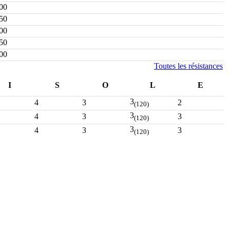
00
50
00
50
00
Toutes les résistances
I
S
O
L
E
3
4
3
2
(120)
3
4
3
3
(120)
3
4
3
3
(120)