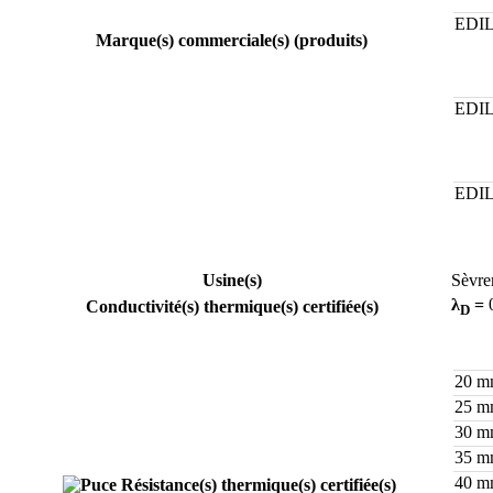
EDIL
Marque(s) commerciale(s) (produits)
EDIL
EDIL
Usine(s)
Sèvr
λ
=
0
Conductivité(s) thermique(s) certifiée(s)
D
20 
25 
30 
35 
40 
Résistance(s) thermique(s) certifiée(s)