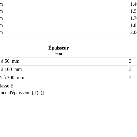
mm
1,4
mm
1,5
mm
1,7
mm
1,8
mm
2,0
Épaisseur
mm
0 à 50 mm
3
5 à 100 mm
3
05 à 300 mm
2
lasse E
ance d'épaisseur [T(2)]