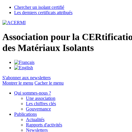
Chercher un isolant certifié
Les derniers certificats attribués
A
ssociation pour la
CER
tificati
des
M
atériaux
I
solants
S'abonner aux newsletters
Montrer le menu
Cacher le menu
Qui sommes-nous ?
Une association
Les chiffres clés
Gouvernance
Publications
Actualités
Rapports d'activités
Newsletters