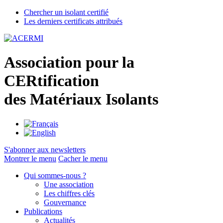
Chercher un isolant certifié
Les derniers certificats attribués
A
ssociation pour la
CER
tification
des
M
atériaux
I
solants
S'abonner aux newsletters
Montrer le menu
Cacher le menu
Qui sommes-nous ?
Une association
Les chiffres clés
Gouvernance
Publications
Actualités