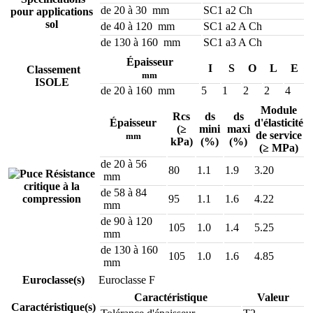
de 20 à 30 mm
SC1 a2 Ch
pour applications
sol
de 40 à 120 mm
SC1 a2 A Ch
de 130 à 160 mm
SC1 a3 A Ch
Épaisseur
I
S
O
L
E
Classement
mm
ISOLE
de 20 à 160 mm
5
1
2
2
4
Module
Rcs
ds
ds
Épaisseur
d'élasticité
(≥
mini
maxi
de service
mm
kPa)
(%)
(%)
(≥ MPa)
de 20 à 56
80
1.1
1.9
3.20
Résistance
mm
critique à la
de 58 à 84
compression
95
1.1
1.6
4.22
mm
de 90 à 120
105
1.0
1.4
5.25
mm
de 130 à 160
105
1.0
1.6
4.85
mm
Euroclasse(s)
Euroclasse F
Caractéristique
Valeur
Caractéristique(s)