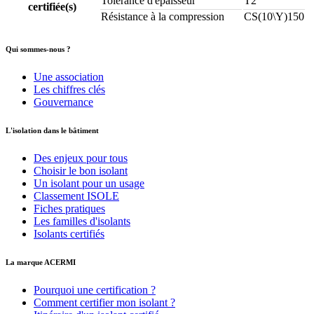
Tolérance d'épaisseur
T2
certifiée(s)
Résistance à la compression
CS(10\Y)150
Qui sommes-nous ?
Une association
Les chiffres clés
Gouvernance
L'isolation dans le bâtiment
Des enjeux pour tous
Choisir le bon isolant
Un isolant pour un usage
Classement ISOLE
Fiches pratiques
Les familles d'isolants
Isolants certifiés
La marque ACERMI
Pourquoi une certification ?
Comment certifier mon isolant ?