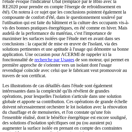
l'étude évoque l'indicateur Ubat (remplacé par le Bbio avec la
RE2020 pour prendre en compte l'énergie de refroidissement en
été). On notera à ce sujet que les conclusions pointent également la
composante de confort d'été, dans le questionnement soulevé par
l'utilisation qui est faite du bâtiment et la culture des occupants vis-à-
vis des bonnes pratiques énergétiques, en été comme en hiver. Mais
audelà de la performance du matériau, c'est l'importance de
maximiser les surfaces isolées que l'étude met en avant dans ses
conclusions : la capacité de mise en œuvre de l'isolant, via des
solutions pertinentes et une aptitude à l'usage qui démontre sa bonne
application. Une occasion pour ACERMI de rappeler ici la
fonctionnalité de
recherche par Usages
de son moteur, qui permet en
première approche de s'orienter vers un isolant dont l'usage
revendiqué coïncide avec celui que le fabricant veut promouvoir au
travers de son certificat.
Les illustrations de cas détaillés dans l'étude sont également
intéressantes dans la complexité qu'ils révèlent de grandes
opérations, pour lesquelles l'isolation s'articule dans une solution
globale et apporte sa contribution. Ces opérations de grande échelle
doivent nécessairement orchestrer le lot isolation avec la rénovation
du chauffage et de menuiseries, et l'on constate qu'une fois
l'ensemble réalisé, dont le bénéfice énergétique est encore souligné,
des solutions d'isolation spécifiques ont pu (ou auraient pu)
augmenter la surface isolée en prenant en compte des contraintes